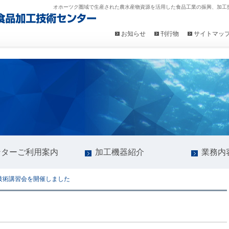
オホーツク圏域で生産された農水産物資源を活用した食品工業の振興、加工
お知らせ
刊行物
サイトマッ
ンターご利用案内
加工機器紹介
業務内
技術講習会を開催しました