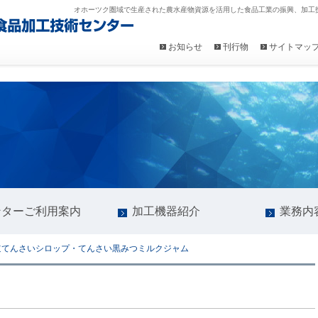
オホーツク圏域で生産された農水産物資源を活用した食品工業の振興、加工
お知らせ
刊行物
サイトマッ
ンターご利用案内
加工機器紹介
業務内
道てんさいシロップ・てんさい黒みつミルクジャム