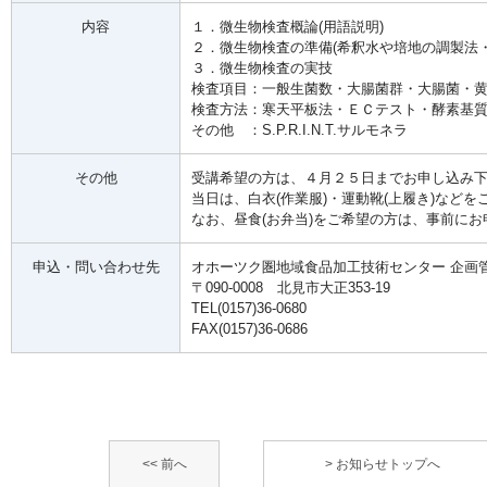
内容
１．微生物検査概論(用語説明)
２．微生物検査の準備(希釈水や培地の調製法
３．微生物検査の実技
検査項目：一般生菌数・大腸菌群・大腸菌・黄
検査方法：寒天平板法・ＥＣテスト・酵素基
その他 ：S.P.R.I.N.T.サルモネラ
その他
受講希望の方は、４月２５日までお申し込み
当日は、白衣(作業服)・運動靴(上履き)などを
なお、昼食(お弁当)をご希望の方は、事前に
申込・問い合わせ先
オホーツク圏地域食品加工技術センター 企画
〒090-0008 北見市大正353-19
TEL(0157)36-0680
FAX(0157)36-0686
<< 前へ
> お知らせトップへ