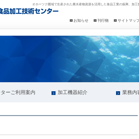
オホーツク圏域で生産された農水産物資源を活用した食品工業の振興、加工
お知らせ
刊行物
サイトマッ
ンターご利用案内
加工機器紹介
業務内