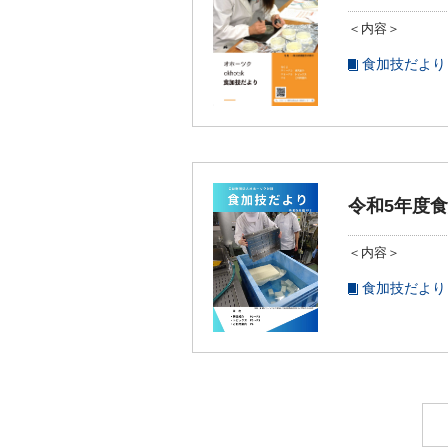
＜内容＞
食加技だより
令和5年度
＜内容＞
食加技だより