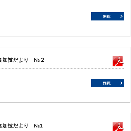
食加技だより №２
食加技だより №1